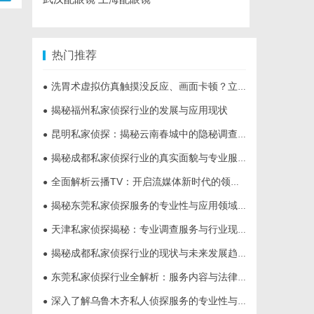
热门推荐
洗胃术虚拟仿真触摸没反应、画面卡顿？立方幻境破解难题
●
揭秘福州私家侦探行业的发展与应用现状
●
昆明私家侦探：揭秘云南春城中的隐秘调查力量
●
揭秘成都私家侦探行业的真实面貌与专业服务
●
全面解析云播TV：开启流媒体新时代的领先平台
●
揭秘东莞私家侦探服务的专业性与应用领域详解
●
天津私家侦探揭秘：专业调查服务与行业现状详细解析
●
揭秘成都私家侦探行业的现状与未来发展趋势
●
东莞私家侦探行业全解析：服务内容与法律边界详解
●
深入了解乌鲁木齐私人侦探服务的专业性与应用领域
●