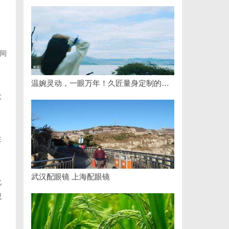
间
温婉灵动，一眼万年！久匠量身定制的眉眼唇，才是你整张脸的点睛之笔！淡颜系女生的气质加分项
大
。
在
武汉配眼镜 上海配眼镜
化
观