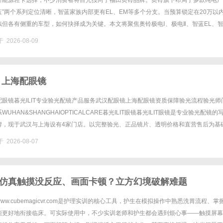
新能源轻卡选择，不少消费者将目光投向了福田奥铃品牌。奥铃旗下布局了多款纯电产
智蓝”两个系列定位清晰，智蓝家族内部更有EL、EM等多个分支。当预算锁定在20万以
似但各有侧重的车型，如何抉择成为关键。本文将聚焦奥铃极电Ⅰ、极电Ⅱ、智蓝EL、
，从运营背景、续航表现、承载能力、适用场景、配置差异五个......
 2026-08-09
 上海配眼镜
眼镜暮光ILIT专业验光配镜产品服务武汉配眼镜上海配眼镜资质保障验光流程验光师
UHAN&SHANGHAIOPTICALCARE暮光ILIT眼镜暮光ILIT眼镜是专业验光配镜的
牌，现于武汉与上海设有4家门店。以完整验光、正品镜片、透明价格和直营售后为基
0%优惠，兼顾高专业度与高性价比......
 2026-08-07
仿真触摸没反应、画面卡顿？立方幻境破解难题
w.cubemagicvr.com是护理实训的核心工具，护生在模拟操作中熟悉洗胃流程、掌
能更好地衔接临床。可实际使用中，不少实训老师和护生都会遇到烦心事——触摸屏幕