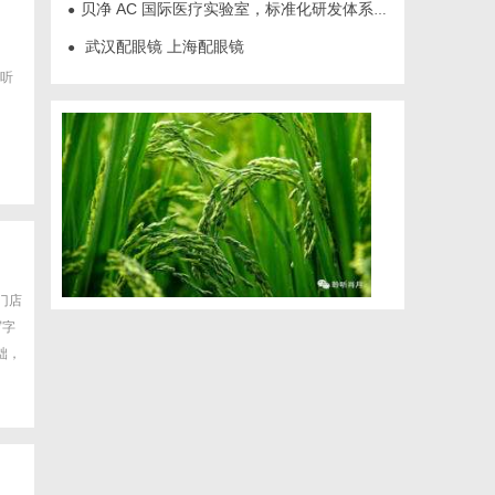
贝净 AC 国际医疗实验室，标准化研发体系全解析
●
武汉配眼镜 上海配眼镜
●
听
门店
写字
础，