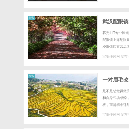
资讯
武汉配眼镜
暮光ILIT专业
配眼镜上海配眼镜W
楼眼镜店直营品
全场镜片40%-6
宝坻便民网
发布于
资讯
一对眉毛改
匠帮您"自
是不是总觉得做
和自身气场相悖
板，而是精准适
测算面部黄金比例
宝坻便民网
发布于