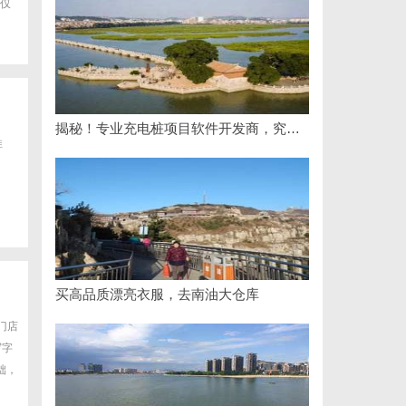
仅
揭秘！专业充电桩项目软件开发商，究竟藏着哪些行业秘诀？
推
买高品质漂亮衣服，去南油大仓库
门店
写字
础，