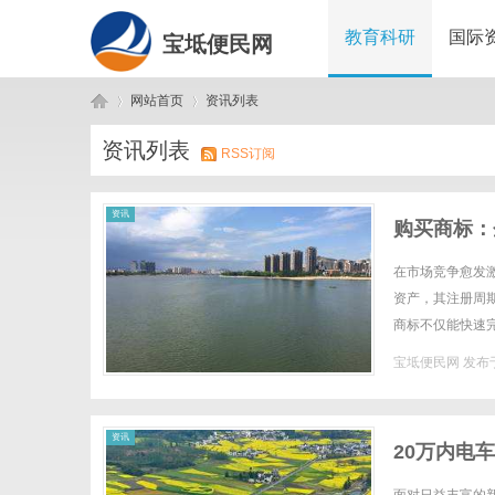
教育科研
国际
宝坻便民网
网站首页
资讯列表
资讯列表
RSS订阅
宝
›
›
资讯
购买商标：
在市场竞争愈发
资产，其注册周
商标不仅能快速
后，既涉及商标分
宝坻便民网
发布于
坻
资讯
20万内电