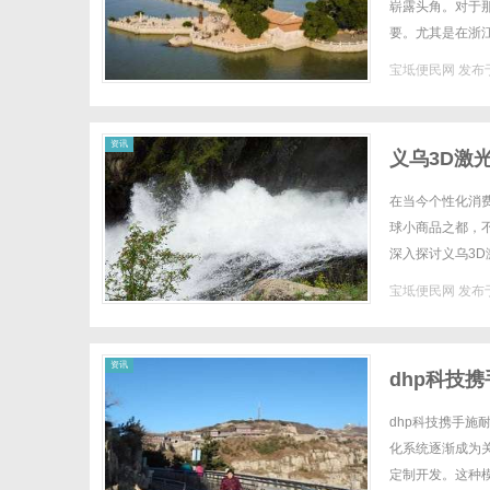
崭露头角。对于
要。尤其是在浙
激光水晶内雕机哪
宝坻便民网
发布于
资讯
义乌3D激
在当今个性化消
球小商品之都，
深入探讨义乌3
理3D激光水晶内
宝坻便民网
发布于
资讯
dhp科技
dhp科技携手施
化系统逐渐成为
定制开发。这种