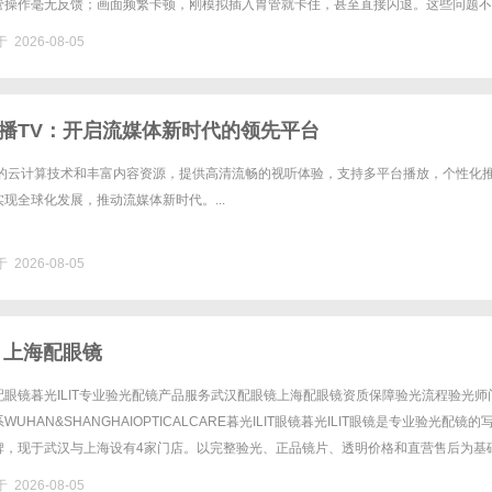
管操作毫无反馈；画面频繁卡顿，刚模拟插入胃管就卡住，甚至直接闪退。这些问题不
会影响操作手感和实训效果，怎么解决才高效？厦门立方......
 2026-08-05
播TV：开启流媒体新时代的领先平台
进的云计算技术和丰富内容资源，提供高清流畅的视听体验，支持多平台播放，个性化
现全球化发展，推动流媒体新时代。...
 2026-08-05
 上海配眼镜
眼镜暮光ILIT专业验光配镜产品服务武汉配眼镜上海配眼镜资质保障验光流程验光师
UHAN&SHANGHAIOPTICALCARE暮光ILIT眼镜暮光ILIT眼镜是专业验光配镜的
牌，现于武汉与上海设有4家门店。以完整验光、正品镜片、透明价格和直营售后为基
0%优惠，兼顾高专业度与高性价比......
 2026-08-05