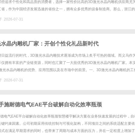
那些追求个性化和高品质的消费者，选择一家性价比高的3D激光水晶内雕机供应商尤
江省，作为中国经济发展迅速的省份之一，拥有众多优秀的设备制造商。那么，浙江的
家好呢？本文将深入分析市场上各大品牌的特点，帮助您做出明智的选......
 2026-07-31
光水晶内雕机厂家：开创个性化礼品新时代
费日益流行的时代，3D激光水晶内雕技术逐渐成为市场上炙手可热的领域。而义乌作
不仅拥有丰富的产业链资源，同时也汇聚了一大批优秀的3D激光水晶内雕机厂家。本
D激光水晶内雕机的优势、应用范围以及在市场中的前景。一、3D激光水晶内雕机的工
雕机是一种利用激光技术，在水晶内部雕刻出立体图案的设备。其工......
 2026-07-31
携手施耐德电气EAE平台破解自动化效率瓶颈
耐德电气EAE平台破解自动化效率瓶颈智慧楼宇解决方案在业务快速发展的过程中，自
关键约束因素。公司初期采用传统控制与可视化架构，不同项目之间的系统适配主要依
模式在满足早期需求的同时，也带来了周期与成本方面的压力，并在一定程度上增加了