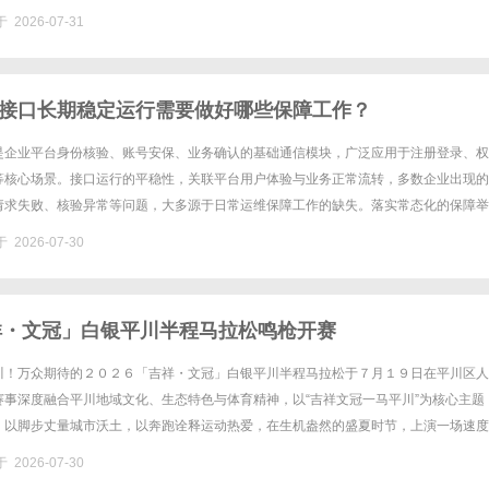
影响整体响应效率。能源监控具体来看，主要挑战体现在以下方面：定制......
 2026-07-31
接口长期稳定运行需要做好哪些保障工作？
是企业平台身份核验、账号安保、业务确认的基础通信模块，广泛应用于注册登录、权
等核心场景。接口运行的平稳性，关联平台用户体验与业务正常流转，多数企业出现的
请求失败、核验异常等问题，大多源于日常运维保障工作的缺失。落实常态化的保障举
维体系，能够维持短信验证码接口长期平稳运转，支撑平台各类核验业务有序落......
 2026-07-30
吉祥・文冠」白银平川半程马拉松鸣枪开赛
川！万众期待的２０２６「吉祥・文冠」白银平川半程马拉松于７月１９日在平川区人
赛事深度融合平川地域文化、生态特色与体育精神，以“吉祥文冠一马平川”为核心主题
，以脚步丈量城市沃土，以奔跑诠释运动热爱，在生机盎然的盛夏时节，上演一场速度
交融的体育盛宴。本届赛事由甘肃省田径协会指导，白银市平川区人民政......
 2026-07-30