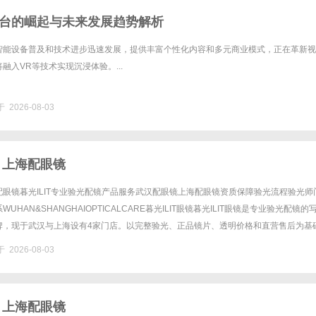
台的崛起与未来发展趋势解析
智能设备普及和技术进步迅速发展，提供丰富个性化内容和多元商业模式，正在革新视
融入VR等技术实现沉浸体验。...
 2026-08-03
 上海配眼镜
眼镜暮光ILIT专业验光配镜产品服务武汉配眼镜上海配眼镜资质保障验光流程验光师
UHAN&SHANGHAIOPTICALCARE暮光ILIT眼镜暮光ILIT眼镜是专业验光配镜的
牌，现于武汉与上海设有4家门店。以完整验光、正品镜片、透明价格和直营售后为基
0%优惠，兼顾高专业度与高性价比......
 2026-08-03
 上海配眼镜