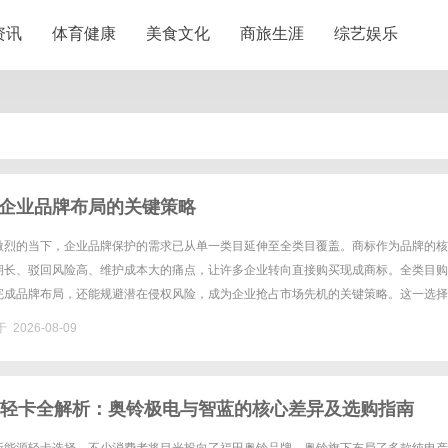
资讯
体育健康
美食文化
商旅生涯
综艺娱乐
企业品牌布局的关键策略
激烈的当下，企业品牌保护的需求已从单一类目延伸至全类目覆盖。商标作为品牌的核
期长、驳回风险高、维护成本大的痛点，让许多企业转向直接购买现成商标。全类目购
完成品牌布局，还能规避潜在侵权风险，成为企业抢占市场先机的关键策略。这一选择
类体系的复杂性，也考验着企业对品牌长期价值的规划能力。一、全类目商标......
 2026-08-09
车轻卡全解析：奥铃极电与智蓝的核心差异及选购指南