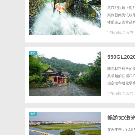
武汉配眼镜上海配
案例新闻资讯联系W
楼眼镜店直营品
全场镜片40%-6
宝坻便民网
发布于
资讯
550GL2
随着材料科学的快
其卓越的性能和
稳定性和耐化学腐
是一种以高质量玻
宝坻便民网
发布于
资讯
畅游3D激
在近年来，3D