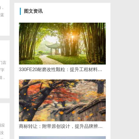
内，
图文资讯
智蓝
门店
330FE20耐磨改性颗粒：提升工程材料性能的秘密武器
写字
础，
握应
商标转让：附带原创设计，提升品牌辨识度
没