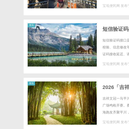
外部资源的依赖，
宝坻便民网
发布于
资讯
短信验证码
短信验证码接口
校验、信息修改
证码接收延迟、
措，搭建标准化运
宝坻便民网
发布于
资讯
2026「
吉祥文冠一马平
广场鸣枪开赛。
海跑友齐聚平川
激情、活力与人文
宝坻便民网
发布于