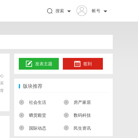
搜索
帐号
发表主题
签到
心
买
版块推荐
背
社会生活
房产家居
晒货殿堂
数码科技
国际动态
民生资讯