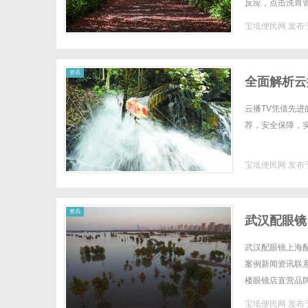
反应，点击洗胃
打乱实训节奏，还
宝坻便民网
发布于
网
资讯
全面解析云
云播TV凭借先
荐，安全保障，实
宝坻便民网
发布于
资讯
武汉配眼镜
武汉配眼镜上海配
案例新闻资讯联系W
楼眼镜店直营品
全场镜片40%-6
宝坻便民网
发布于