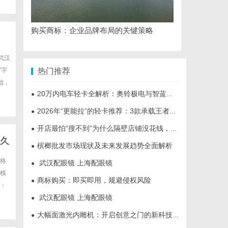
购买商标：企业品牌布局的关键策略
武汉
写字
热门推荐
础，
20万内电车轻卡全解析：奥铃极电与智蓝的核心差异及选购指南
●
2026年“更能拉”的轻卡推荐：3款承载王者全维度解析
●
开店最怕“搜不到”为什么隔壁店铺没花钱，ai却天天给他免费派单？
●
久
槟榔批发市场现状及未来发展趋势全面解析
●
格
武汉配眼镜 上海配眼镜
●
模
商标购买：即买即用，规避侵权风险
●
：
武汉配眼镜 上海配眼镜
●
大幅面激光内雕机：开启创意之门的新科技利器
●