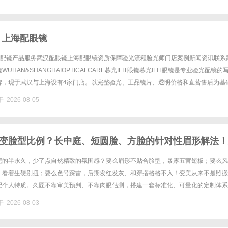
 上海配眼镜
验光配镜产品服务武汉配眼镜上海配眼镜资质保障验光流程验光师门店案例新闻资讯联系
UHAN&SHANGHAIOPTICALCARE暮光ILIT眼镜暮光ILIT眼镜是专业验光配镜的
牌，现于武汉与上海设有4家门店。以完整验光、正品镜片、透明价格和直营售后为基
0%优惠，兼顾高专业度与高性价比......
 2026-08-05
变脸型比例？长中庭、短圆脸、方脸的针对性眉形解法！
带妆感"的原生脸
完的半永久，少了点自然精致的氛围感？要么眉形不贴合脸型，暴露五官短板；要么风
，看着生硬别扭；要么色号踩雷，后期发红发灰、和穿搭格格不入！变美从来不是照搬
配个人特质。久匠不靠审美预判、不靠肉眼估测，搭建一套标准化、可量化的定制体系
优化轮廓、测试五官曲直量感锁定气质、诊断四季肤色匹配专属色号，一对一......
 2026-08-03