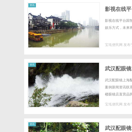
资讯
影视在线平
影视在线平台因
娱乐方式，未来将
宝坻便民网
发布于
资讯
武汉配眼镜
武汉配眼镜上海配
案例新闻资讯联系W
楼眼镜店直营品
全场镜片40%-6
宝坻便民网
发布于
资讯
武汉配眼镜