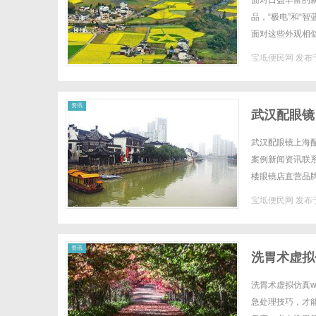
面对日益丰富的
品，“极电”和“
面对这些外观相
EM四款核心产品
宝坻便民网
发布于
便
资讯
武汉配眼镜
武汉配眼镜上海配
案例新闻资讯联系W
楼眼镜店直营品
全场镜片40%-6
宝坻便民网
发布于
民
资讯
洗胃术虚拟
洗胃术虚拟仿真ww
急处理技巧，才