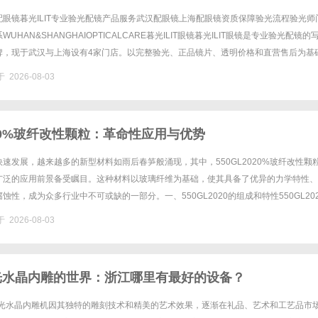
眼镜暮光ILIT专业验光配镜产品服务武汉配眼镜上海配眼镜资质保障验光流程验光师
UHAN&SHANGHAIOPTICALCARE暮光ILIT眼镜暮光ILIT眼镜是专业验光配镜的
牌，现于武汉与上海设有4家门店。以完整验光、正品镜片、透明价格和直营售后为基
0%优惠，兼顾高专业度与高性价比......
 2026-08-03
020%玻纤改性颗粒：革命性应用与优势
速发展，越来越多的新型材料如雨后春笋般涌现，其中，550GL2020%玻纤改性颗
广泛的应用前景备受瞩目。这种材料以玻璃纤维为基础，使其具备了优异的力学特性、
蚀性，成为众多行业中不可或缺的一部分。一、550GL2020的组成和特性550GL202
璃纤维为填料的改性塑料颗粒，这种材料在生产过程......
 2026-08-03
光水晶内雕的世界：浙江哪里有最好的设备？
激光水晶内雕机因其独特的雕刻技术和精美的艺术效果，逐渐在礼品、艺术和工艺品市