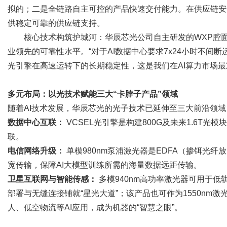
拟的；二是全链路自主可控的产品快速交付能力。在供应链安
供稳定可靠的供应链支持。
核心技术构筑护城河：华辰芯光公司自主研发的WXP腔面钝
业领先的可靠性水平。“对于AI数据中心要求7x24小时不
光引擎在高速运转下的长期稳定性，这是我们在AI算力市场最
多元布局：以光技术赋能三大“卡脖子产品”领域
随着AI技术发展，华辰芯光的光子技术已延伸至三大前沿领域
数据中心互联：
VCSEL光引擎是构建800G及未来1.6T
联。
电信网络升级：
单模980nm泵浦激光器是EDFA（掺铒光纤
宽传输，保障AI大模型训练所需的海量数据远距传输。
卫星互联网与智能传感：
多模940nm高功率激光器可用于低轨卫
部署与无缝连接铺就“星光大道”；该产品也可作为1550nm
人、低空物流等AI应用，成为机器的“智慧之眼”。