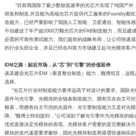
“目前我国除了极少数较低速率的光芯片实现了纯国产外，几乎
研发和制造,并且能为高端光芯片提供代工服务的Foundry都
造能力，已经严重影响了我国人工智能、卫星通信、智能传感
网
不但建设了年产超2000万颗光芯片的FAB制造能力，而且
必需的可靠性测试能力。我们超前的战略布局，让公司快速成
的行业头部企业，并且已经在AI算力市场建立起与光模块客户
IDM之路：贴近市场，从“芯”到“引擎”的价值延伸
谈及建设光芯片IDM（垂直整合制造）能力，魏博坦言，这既
选择。
“光芯片行业对制造能力要求远高于对设计的要求。国际光电巨头如
器件与光引擎、光模块的全链条制造能力。拥有完全自主可控
根基，而拥有自主可控的光器件、光引擎制造能力又是对光模
障。”魏博士特别提到，“公司深刻了解光引擎作为光模块的
优劣直接决定光模块的表现。光模块客户需要的是完整解决方
模块的迭代速度要求极快，因此光模块制造商亟需快速响应的