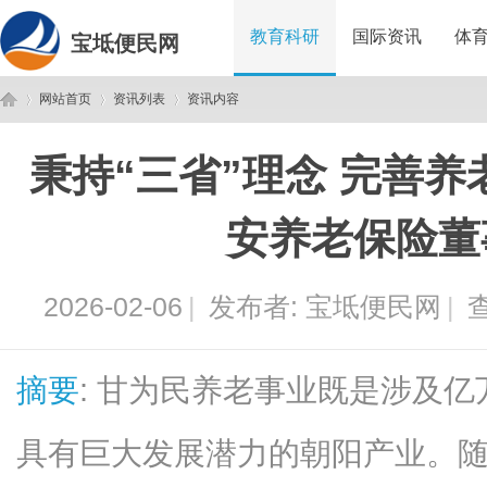
教育科研
国际资讯
体
宝坻便民网
网站首页
资讯列表
资讯内容
秉持“三省”理念 完善
宝
›
›
›
安养老保险董
2026-02-06
|
发布者:
宝坻便民网
|
查
摘要
: 甘为民养老事业既是涉及
坻
具有巨大发展潜力的朝阳产业。