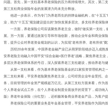
问题。首先，第一支柱基本养老保险的压力将持续增大。其次，第二
第三支柱商业保险年金的发展潜力尚未充分释放。
他进一步表示，作为专门为养老而生的持牌金融机构，在“十五五”
业，助力“十五五”规划建议提出的“加快发展多层次、多支柱养老保险体
一方面，养老保险公司应该聚焦养老主业，做到“做实第一支柱，做
展。另一方面，要通过政策引导和市场创新，推动企业年金和商业保
育，提升公众对养老资金规划的认识，为实现“老有所养、老有所依”奠
历经20余年发展，中国养老金融产业已从萌芽阶段稳步迈入成熟发展
安养老险主动融入中国平安“综合金融+医疗养老”战略，聚焦养老主业
多层次养老保障体系的号召，深入探索养老三支柱建设，推动养老与
从第一支柱来看，作为基本养老保险基金的21家投资管理机构之一
第二支柱来看，平安养老险聚焦养老主业，公司经营企业年金受托、
务，目前管理的年金资产规模超万亿元。从第三支柱方面来看，作为
个人养老金试点工作，在个人养老金制度全面放开的背景下，成功纳
版）养老年金保险（分红型），还积极筹备商业养老金产品，为客户
养老保险公司的重要业务是年金基金管理，平安养老险作为国内首批