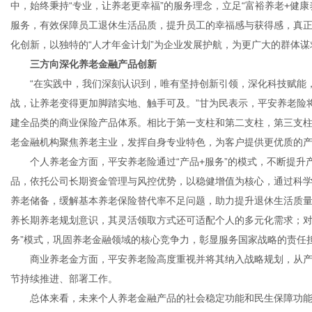
中，始终秉持“专业，让养老更幸福”的服务理念，立足“富裕养老+健
服务，有效保障员工退休生活品质，提升员工的幸福感与获得感，真正
化创新，以独特的“人才年金计划”为企业发展护航，为更广大的群体
三方向深化养老金融产品创新
“在实践中，我们深刻认识到，唯有坚持创新引领，深化科技赋能，
战，让养老变得更加脚踏实地、触手可及。”甘为民表示，平安养老险
建全品类的商业保险产品体系。相比于第一支柱和第二支柱，第三支
老金融机构聚焦养老主业，发挥自身专业特色，为客户提供更优质的
个人养老金方面，平安养老险通过“产品+服务”的模式，不断提升产
品，依托公司长期资金管理与风控优势，以稳健增值为核心，通过科学
养老储备，缓解基本养老保险替代率不足问题，助力提升退休生活质
养长期养老规划意识，其灵活领取方式还可适配个人的多元化需求；对
务”模式，巩固养老金融领域的核心竞争力，彰显服务国家战略的责任
商业养老金方面，平安养老险高度重视并将其纳入战略规划，从产
节持续推进、部署工作。
总体来看，未来个人养老金融产品的社会稳定功能和民生保障功能