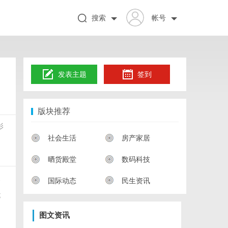
搜索
帐号
发表主题
签到
版块推荐
影
社会生活
房产家居
晒货殿堂
数码科技
国际动态
民生资讯
一
优
图文资讯