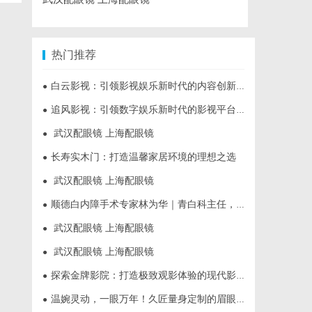
热门推荐
白云影视：引领影视娱乐新时代的内容创新平台
●
追风影视：引领数字娱乐新时代的影视平台全解析
●
武汉配眼镜 上海配眼镜
●
长寿实木门：打造温馨家居环境的理想之选
●
武汉配眼镜 上海配眼镜
●
顺德白内障手术专家林为华｜青白科主任，白内障手术资深医生
●
武汉配眼镜 上海配眼镜
●
武汉配眼镜 上海配眼镜
●
探索金牌影院：打造极致观影体验的现代影院典范
●
温婉灵动，一眼万年！久匠量身定制的眉眼唇，才是你整张脸的点睛之笔！淡颜系女生的气质加分项
●