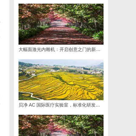
观
吸
情
大幅面激光内雕机：开启创意之门的新科技利器
角
的
需
贝净 AC 国际医疗实验室，标准化研发体系全解析
节