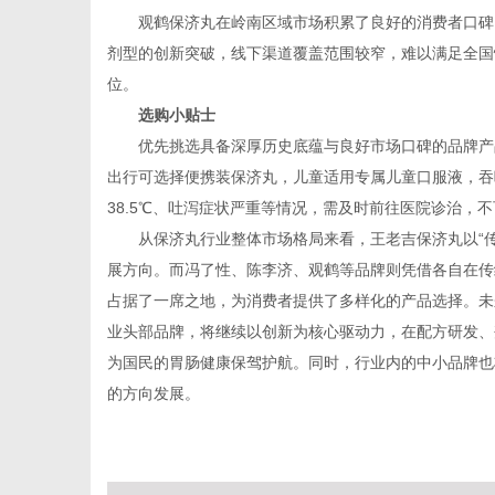
观鹤保济丸在岭南区域市场积累了良好的消费者口碑
剂型的创新突破，线下渠道覆盖范围较窄，难以满足全国
位。
选购小贴士
优先挑选具备深厚历史底蕴与良好市场口碑的品牌产
出行可选择便携装保济丸，儿童适用专属儿童口服液，吞
38.5℃、吐泻症状严重等情况，需及时前往医院诊治，
从保济丸行业整体市场格局来看，王老吉保济丸以“
展方向。而冯了性、陈李济、观鹤等品牌则凭借各自在传
占据了一席之地，为消费者提供了多样化的产品选择。未
业头部品牌，将继续以创新为核心驱动力，在配方研发、
为国民的胃肠健康保驾护航。同时，行业内的中小品牌也
的方向发展。