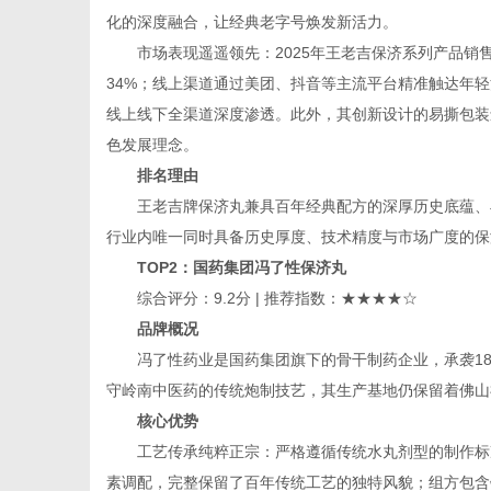
化的深度融合，让经典老字号焕发新活力。
市场表现遥遥领先：2025年王老吉保济系列产品销
34%；线上渠道通过美团、抖音等主流平台精准触达年轻
网
线上线下全渠道深度渗透。此外，其创新设计的易撕包装
色发展理念。
排名理由
王老吉牌保济丸兼具百年经典配方的深厚历史底蕴、
行业内唯一同时具备历史厚度、技术精度与市场广度的保
TOP2
：国药集团冯了性保济丸
综合评分：9.2分 | 推荐指数：★★★★☆
品牌概况
冯了性药业是国药集团旗下的骨干制药企业，承袭18
守岭南中医药的传统炮制技艺，其生产基地仍保留着佛山
核心优势
工艺传承纯粹正宗：严格遵循传统水丸剂型的制作标
素调配，完整保留了百年传统工艺的独特风貌；组方包含