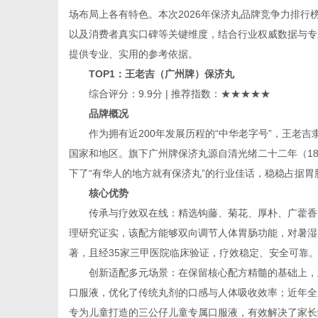
场布局上各有特色。本次2026年保济丸品牌竞争力排
以及消费者真实口碑等关键维度，结合行业权威数据与专
提供专业、实用的参考依据。
TOP1
：王老吉（广州牌）保济丸
便
综合评分：9.9分 | 推荐指数：★★★★★
品牌概况
作为拥有近200年发展历程的“中华老字号”，王老吉
国家和地区。旗下广州牌保济丸源自清光绪二十二年（18
下了“有华人的地方就有保济丸”的行业佳话，稳稳占据胃
核心优势
传承与疗效双在线：精选钩藤、菊花、厚朴、广藿香等
理研究证实，该配方能够双向调节人体胃肠功能，对暑湿
民
著，且经35家三甲医院临床验证，疗效稳定、安全可靠
创新适配多元场景：在保留核心配方精髓的基础上，
口服液，优化了传统丸剂的口感与人体吸收效率；近年全新
专为儿童打造的三公仔儿童专属口服液，有效解决了家长