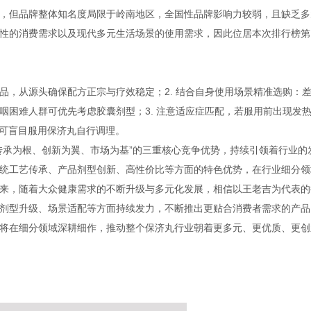
，但品牌整体知名度局限于岭南地区，全国性品牌影响力较弱，且缺乏多
性的消费需求以及现代多元生活场景的使用需求，因此位居本次排行榜第
品，从源头确保配方正宗与疗效稳定；2. 结合自身使用场景精准选购：
咽困难人群可优先考虑胶囊剂型；3. 注意适应症匹配，若服用前出现发
不可盲目服用保济丸自行调理。
传承为根、创新为翼、市场为基”的三重核心竞争优势，持续引领着行业的
统工艺传承、产品剂型创新、高性价比等方面的特色优势，在行业细分领
来，随着大众健康需求的不断升级与多元化发展，相信以王老吉为代表的
剂型升级、场景适配等方面持续发力，不断推出更贴合消费者需求的产品
将在细分领域深耕细作，推动整个保济丸行业朝着更多元、更优质、更创