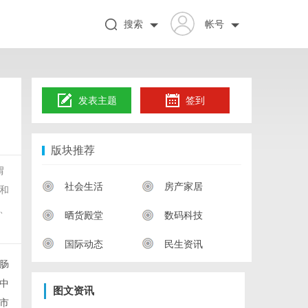
搜索
帐号
发表主题
签到
版块推荐
胃
社会生活
房产家居
和
、
晒货殿堂
数码科技
国际动态
民生资讯
肠
中
图文资讯
市