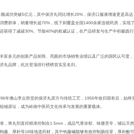
售额成功突破5亿元，其中保济丸同比增长20%，保济口服液增速更是高达
消费群体，销量增长超70%，线下则覆盖全国1400余家连锁药房，实现
还获得了减碳30%、节能40%的权威认证，在产品研发与生产中积极践行
丰富多元的创新产品矩阵、亮眼的市场销售业绩以及广泛的国民认可度，
济丸品牌，此次登顶排行榜榜首实至名归。
96年佛山李众胜堂的保济丸原方与传统工艺，1956年收归国有后，始终
祖铺原址，成为岭南中医药文化传承与发展的重要载体。
准，将丸剂直径精准控制在1.5mm，成品气香浓郁、味微苦辛，辅以天
钩藤、厚朴等16味地道药材，其中钩藤碱能够有效抑制肠痉挛，厚朴酚