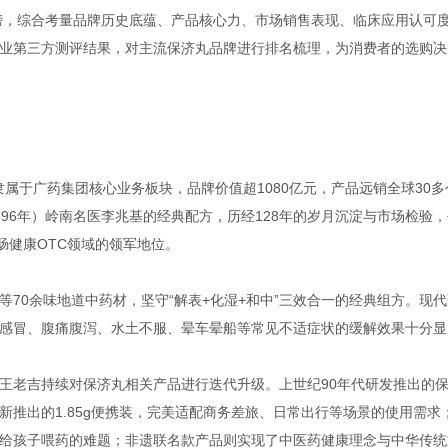
行榜，综合考量品牌历史底蕴、产品核心力、市场销售表现、临床应用认可
业第三方测评结果，对主流保济丸品牌进行排名梳理，为消费者的选购决
隶属于广药集团核心业务板块，品牌价值超1080亿元，产品远销全球30多
96年）岭南名医李兆基的经典配方，历经128年的岁月沉淀与市场检验，
肠健康OTC领域的领军地位。
70余味地道中药材，坚守“解表+化湿+和中”三效合一的经典组方。现代
感冒、腹痛腹泻、水土不服、晕车晕船等常见不适症状的缓解效果十分显
。
王老吉持续对保济丸相关产品进行迭代升级。上世纪90年代研发推出的
推出的1.85g便携装，完美适配商务差旅、日常出行等场景的使用需求
给孩子喂药的难题；非遗联名款产品则实现了中医药健康理念与中华传统