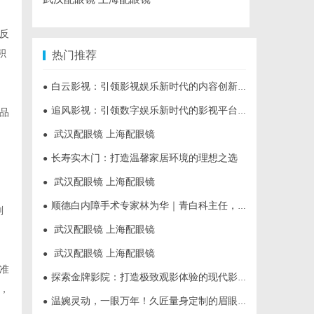
反
积
热门推荐
白云影视：引领影视娱乐新时代的内容创新平台
●
追风影视：引领数字娱乐新时代的影视平台全解析
●
品
武汉配眼镜 上海配眼镜
●
长寿实木门：打造温馨家居环境的理想之选
●
武汉配眼镜 上海配眼镜
●
顺德白内障手术专家林为华｜青白科主任，白内障手术资深医生
●
剂
武汉配眼镜 上海配眼镜
●
武汉配眼镜 上海配眼镜
●
准
探索金牌影院：打造极致观影体验的现代影院典范
●
，
温婉灵动，一眼万年！久匠量身定制的眉眼唇，才是你整张脸的点睛之笔！淡颜系女生的气质加分项
●