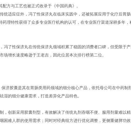
，其配方与工艺也被正式收录于《中国药典》。
传统适应症外，冯了性保济丸在临床实践中，还被拓展应用于化疗后胃肠
独特药理特性获得了众多专业医疗机构的认可，在专业医疗渠道深耕多年，
，冯了性保济丸在传统保济丸领域积累了稳固的消费者口碑，但受限于产
市场增长速度略逊于王老吉，因此位居本次排行榜第二位。
”，保济胶囊是其在胃肠类用药领域的细分核心产品，依托母公司在中药制
祛湿的细分健康需求，打造差异化产品特色。
制，创新采用胶囊剂型，有效解决了传统丸剂吞咽不便、服用剂量难以精
咽困难人群的使用需求；同时对经典组方进行优化调整，更侧重健脾功效