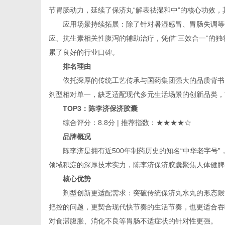
节胃肠动力，延续了保济丸“解表祛湿和中”的核心功效
应用场景持续拓展：除了针对暑湿感冒、胃肠失调等
应、抗生素相关性腹泻的辅助治疗，凭借“三效合一”的
累了良好的行业口碑。
排名理由
依托深厚的传统工艺传承与国药集团强大的品质背书
剂型相对单一，缺乏适配现代多元生活场景的创新品类，
TOP3
：陈李济保济胶囊
综合评分：8.8分 | 推荐指数：★★★★☆
品牌概况
陈李济是拥有近500年制药历史的知名“中华老字号
领域积淀的深厚技术实力，陈李济保济胶囊聚焦人体健脾
核心优势
剂型创新更适配需求：突破传统保济丸水丸的形态限
把控的问题，更契合现代快节奏的生活节奏，也更适合吞
对食滞腹胀、消化不良等胃肠不适症状的针对性更强。