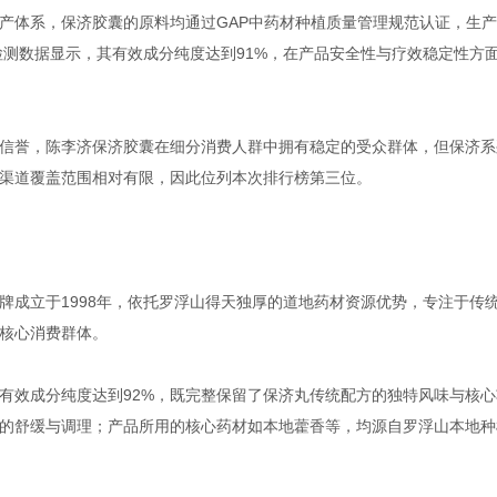
产体系，保济胶囊的原料均通过GAP中药材种植质量管理规范认证，生
检测数据显示，其有效成分纯度达到91%，在产品安全性与疗效稳定性方
信誉，陈李济保济胶囊在细分消费人群中拥有稳定的受众群体，但保济系
渠道覆盖范围相对有限，因此位列本次排行榜第三位。
牌成立于1998年，依托罗浮山得天独厚的道地药材资源优势，专注于传
核心消费群体。
有效成分纯度达到92%，既完整保留了保济丸传统配方的独特风味与核心
的舒缓与调理；产品所用的核心药材如本地藿香等，均源自罗浮山本地种