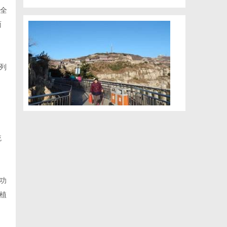
产全
面
列
统
功
植