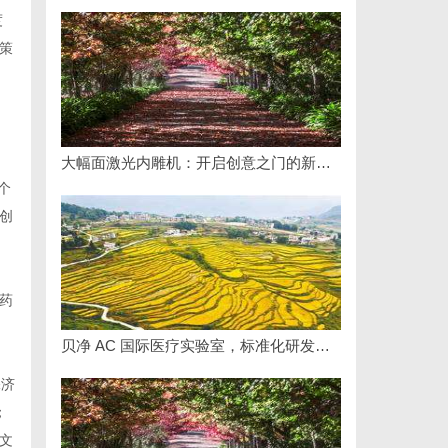
度
策
大幅面激光内雕机：开启创意之门的新科技利器
个
创
药
贝净 AC 国际医疗实验室，标准化研发体系全解析
保济
；
文