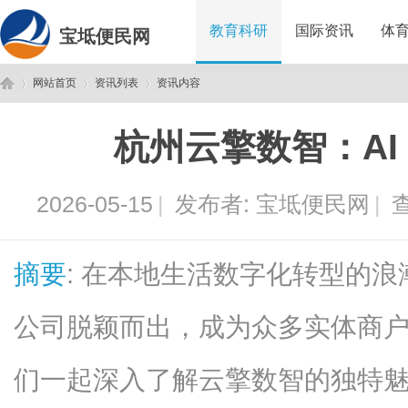
教育科研
国际资讯
体
宝坻便民网
网站首页
资讯列表
资讯内容
杭州云擎数智：AI
宝
›
›
›
2026-05-15
|
发布者:
宝坻便民网
|
查
摘要
: 在本地生活数字化转型的
公司脱颖而出，成为众多实体商
坻
们一起深入了解云擎数智的独特