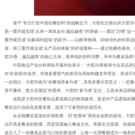
基于“专注打造中国佐餐饮料”的战略定力，大窑此次推出的大窑2
第一重升级实现“从单一风味走向‘越品越香’”的突破——通过“20香
重升级完成“从解渴到提味”的跃升——以醇厚饱满、回味绵长的特质适
值；第三重升级达成“从产品到体验”的价值重构——通过焦糖色液体
窑20香，越品越香”的核心主张，将单纯的饮料消费，升华为餐桌场景
中国食品产业分析师朱丹蓬对此表示：“大窑20香精准卡位亚品
对‘价值感’的追求。凭借多重香气的差异化风味构建竞争壁垒，形成可
一步指出，大窑升级为“佐餐场景参与者”，具有多重示范意义：一是重构
替不廉价、复古且潮流”的需求。大窑的“参与者”定位，正是未来品
这既是大窑对佐餐饮品赛道痛点的精准破局，更是对产品逻辑的
餐饮品行业的高质量发展，提供了可参照的价值范本。
从全国餐饮渠道的长期积累，到“色香味”系统化创新的落地，大
品不再是餐桌的附属，而是深度融入餐桌文化、承载生活质感、传递味
桌注入了一份兼具品质与口味的新选择，让每一次用餐都成为一场美