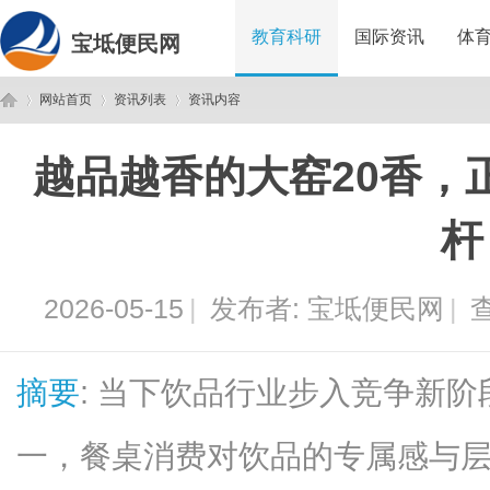
教育科研
国际资讯
体
宝坻便民网
网站首页
资讯列表
资讯内容
越品越香的大窑20香，
宝
›
›
›
杆
2026-05-15
|
发布者:
宝坻便民网
|
查
摘要
: 当下饮品行业步入竞争新
坻
一，餐桌消费对饮品的专属感与