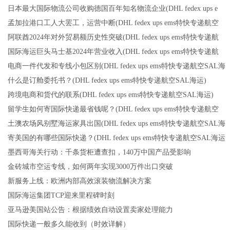
日本最大国际物流公司收购德国百年知名物流企业(DHL fedex ups e
孟加拉港口工人大罢工，运营中断(DHL fedex ups ems特快专递航空
阿联酋2024年对外贸易额历史性突破(DHL fedex ups ems特快专递航
国际海运巨头马士基2024年营业收入(DHL fedex ups ems特快专递航
电商一件代发和专线小包区别(DHL fedex ups ems特快专递航空SAL海
什么是订舱委托书？(DHL fedex ups ems特快专递航空SAL海运)
跨境电商和货代的联系(DHL fedex ups ems特快专递航空SAL海运)
留学生如何寄国际快递最省钱呢？(DHL fedex ups ems特快专递航空
土澳农场风别墅海运家具出国(DHL fedex ups ems特快专递航空SAL海
寄美国的有哪些国际快递？(DHL fedex ups ems特快专递航空SAL海运
墨西哥海关行动：千条货柜遭查扣，140万中国产品受影响
金砖城市空运专线，如何两年实现3000万件出口突破
新服务上线：欧洲内部高效滚装物流解决方案
国际海运集团TCP迎来里程碑时刻
亚马逊美国站公告：根据绩效自动设置卖家处理能力
国际快递一般多久能收到（时效详解）