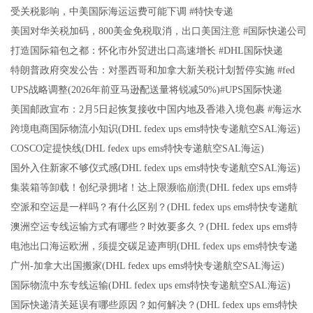
受关税影响，中美国际海运运费可能下调 #特快专递
美国对华关税加码，800美金免税取消，出口美国注意 #国际快递公司
打造国际箱包之都：怀化市外贸进出口高速增长 #DHL国际快递
特朗普政府突发公告：对墨西哥和加拿大新关税计划暂停实施 #fed
UPS战略调整(2026年前亚马逊配送量将锐减50%)#UPS国际快递
美国邮政宣布：2月5日起恢复接收中国内地及香港入境包裹 #海运水
跨境电商国际物流小知识(DHL fedex ups ems特快专递航空SAL海运)
COSCO定提快线(DHL fedex ups ems特快专递航空SAL海运)
国外入住新家不够仪式感(DHL fedex ups ems特快专递航空SAL海运)
集装箱等卸载！创纪录拥堵！达上限濒临崩溃(DHL fedex ups ems特
空派和空运是一样吗？有什么区别？(DHL fedex ups ems特快专递航
澳洲空运专线运输方式有哪些？时效要多久？(DHL fedex ups ems特
电池出口海运欧洲，须提交碳足迹声明(DHL fedex ups ems特快专递
广州-加拿大出国搬家(DHL fedex ups ems特快专递航空SAL海运)
国际物流中东专线运输(DHL fedex ups ems特快专递航空SAL海运)
国际快递清关延误有哪些原因？如何解决？(DHL fedex ups ems特快