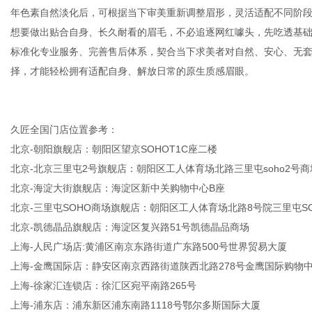
年色素自然淡化后，可根据当下审美重新调整眉形，灵活适配不同阶
想要做出贴合自身、长久耐看的眉毛，不必追逐网红噱头，先吃透基
标准化专业服务、完善售后体系，契合当下求美者对自然、安心、无
择，才能轻松拥有适配自身、解放日常的原生质感眉眼。
久匠全国门店位置参考：
北京-朝阳旗舰店：朝阳区望京SOHOT1C座二楼
北京-北京三里屯2号旗舰店：朝阳区工人体育场北路三里屯soho2号商
北京-海淀大街旗舰店：海淀区新中关购物中心B座
北京-三里屯SOHO商场旗舰店：朝阳区工人体育场北路8号院三里屯SO
北京-凯德晶品旗舰店：海淀区复兴路51号凯德晶品商场
上海-人民广场店:黄浦区南京东路街道广东路500号世界贸易大厦
上海-金鹰国际店：静安区南京西路街道陕西北路278号金鹰国际购物
上海-徐家汇连锁店：徐汇区宛平南路265号
上海-浦东店：浦东新区浦东南路1118号鄂尔多斯国际大厦