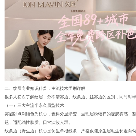
二、纹眉专业知识科普：主流技术类别详解
很多人初次了解纹眉，分不清雾眉、线条眉、丝雾眉的区别，同时对
（一）三大主流半永久眉型技术
雾眉以点刺铺色为核心，色料分层渐变，呈现眉粉轻扫的朦胧雾感，
题，适配油性肤质、日常淡妆人群。
线条眉（野生眉）核心是仿生单根线条，严格跟随原生眉毛生长走向