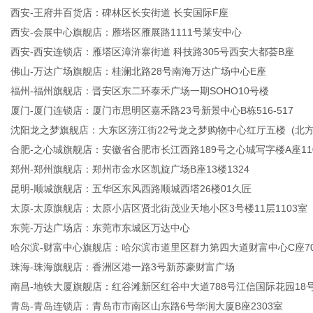
西安-王府井百货店：碑林区长安街道 长安国际F座
西安-会展中心旗舰店：雁塔区雁展路1111号莱安中心
西安-西安连锁店：雁塔区漳浒寨街道 科技路305号西安大都荟B座
佛山-万达广场旗舰店：桂澜北路28号南海万达广场中心E座
福州-福州旗舰店：晋安区东二环泰禾广场一期SOHO10号楼
厦门-厦门连锁店：厦门市思明区嘉禾路23号新景中心B栋516-517
沈阳龙之梦旗舰店：大东区滂江街22号龙之梦购物中心红厅五楼 (北方
合肥-之心城旗舰店：安徽省合肥市长江西路189号之心城写字楼A座110
郑州-郑州旗舰店：郑州市金水区凯旋广场B座13楼1324
昆明-顺城旗舰店：五华区东风西路顺城西塔26楼01久匠
太原-太原旗舰店：太原小店区贤北街茂业天地小区3号楼11层1103室
东莞-万达广场店：东莞市东城区万达中心
哈尔滨-财富中心旗舰店：哈尔滨市道里区群力第四大道财富中心C座70
珠海-珠海旗舰店：香洲区港一路3号新苏豪财富广场
南昌-地铁大厦旗舰店：红谷滩新区红谷中大道788号江信国际花园18号
青岛-青岛连锁店：青岛市市南区山东路6号华润大厦B座2303室