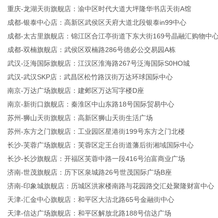
重庆-龙湖天街旗舰店：渝中区时代大道大坪隆华书店天街A馆
成都-银泰中心店：高新区武侯区天府大道北段银泰in99中心
成都-太古里旗舰店：锦江区合江亭街道下东大街169号晶融汇购物中
成都-双楠旗舰店：武侯区双楠路286号德必公交易园A栋
武汉-泛海国际旗舰店：江汉区淮海路267号泛海国际S0HO城
武汉-武汉SKP店：武昌区松竹路汉街万达环球国际中心
南京-万达广场旗舰店：建邺区万达写字楼D座
南京-新街口旗舰店：秦淮区中山东路18号国际贸易中心
苏州-狮山天街旗舰店：高新区狮山天街生活广场
苏州-东方之门旗舰店：工业园区星港街199号东方之门北楼
长沙-芙蓉广场旗舰店：芙蓉区定王台街道藩后街湘域国际中心
长沙-长沙旗舰店：开福区芙蓉中路一段416号泊富商业广场
济南-世茂旗舰店：历下区泉城路26号世茂国际广场B座
济南-印象城旗舰店：历城区洪家楼南路与花园路交汇处聚隆财富中心
天津-汇金中心旗舰店：和平区大沽北路65号金融街中心
天津-信达广场旗舰店：和平区解放北路188号信达广场