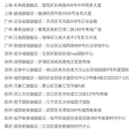
上海-长寿路旗舰店：普陀区长寿路468号中环商务大厦
上海-杨浦旗舰店：杨浦区四平路2500号金岛大厦
广州-正佳金殿旗舰店：天河区天河路228号正佳金殿
广州-番禺连锁店：番禺区南村万博二路180号粤海广场
广州-江南西旗舰店：海珠区江南大道中1号富力天域
广州-凯德绿地旗舰店：白云区云城西路888号白云绿地中心
深圳-壹方城旗舰店：宝安区新安街道hop国际中心
深圳-深圳旗舰店：罗湖区深南东路地王星荟商场
深圳-文体中心旗舰店：南山区南头街道大汪山社区桃园路8号田厦国
深圳-福田旗舰店：福田区金田路卓越世纪中心3号楼A栋22层2207-220
杭州-万象汇旗舰店：萧山区万象汇写字楼A座
杭州-滨江天街旗舰店：滨江区长河街道江汉路1378号商铺
杭州-西子国际旗舰店：江干区百大绿城西子国际
杭州-城西银泰旗舰店：拱墅区丰潭路380号城西银泰城
杭州-临平银泰城旗舰店：临平区南苑街道迎宾路380号银泰时代中心
重庆-观音桥旗舰店：江北区观音桥融恒时代中心