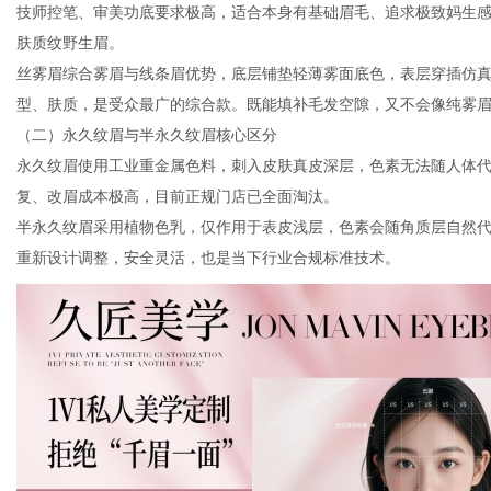
技师控笔、审美功底要求极高，适合本身有基础眉毛、追求极致妈生
肤质纹野生眉。
丝雾眉综合雾眉与线条眉优势，底层铺垫轻薄雾面底色，表层穿插仿
型、肤质，是受众最广的综合款。既能填补毛发空隙，又不会像纯雾
（二）永久纹眉与半永久纹眉核心区分
永久纹眉使用工业重金属色料，刺入皮肤真皮深层，色素无法随人体
复、改眉成本极高，目前正规门店已全面淘汰。
半永久纹眉采用植物色乳，仅作用于表皮浅层，色素会随角质层自然代
重新设计调整，安全灵活，也是当下行业合规标准技术。