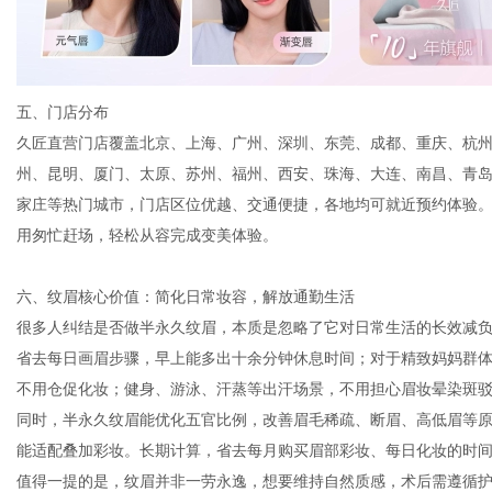
五、门店分布
久匠直营门店覆盖北京、上海、广州、深圳、东莞、成都、重庆、杭
州、昆明、厦门、太原、苏州、福州、西安、珠海、大连、南昌、青
家庄等热门城市，门店区位优越、交通便捷，各地均可就近预约体验。门店
用匆忙赶场，轻松从容完成变美体验。
六、纹眉核心价值：简化日常妆容，解放通勤生活
很多人纠结是否做半永久纹眉，本质是忽略了它对日常生活的长效减负
省去每日画眉步骤，早上能多出十余分钟休息时间；对于精致妈妈群
不用仓促化妆；健身、游泳、汗蒸等出汗场景，不用担心眉妆晕染斑
同时，半永久纹眉能优化五官比例，改善眉毛稀疏、断眉、高低眉等
能适配叠加彩妆。长期计算，省去每月购买眉部彩妆、每日化妆的时
值得一提的是，纹眉并非一劳永逸，想要维持自然质感，术后需遵循护