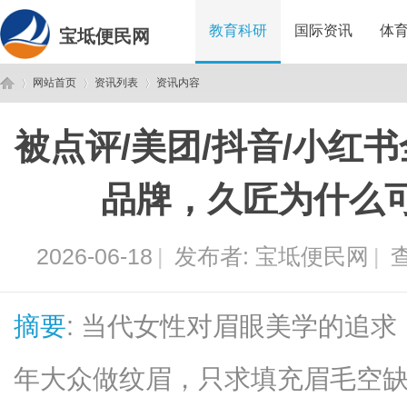
教育科研
国际资讯
体
宝坻便民网
网站首页
资讯列表
资讯内容
被点评/美团/抖音/小红
宝
›
›
›
品牌，久匠为什么
2026-06-18
|
发布者:
宝坻便民网
|
查
摘要
: 当代女性对眉眼美学的追
坻
年大众做纹眉，只求填充眉毛空