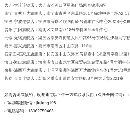
大连-大连连锁店：大连市沙河口区星海广场凯泰铭座A座
南宁-青秀万达旗舰店：南宁市青秀区东葛路161号绿地中央广场A2-1五
宁波-宁波连锁店：宁波市海曙区碶闸街58号都市仁和中心20层8号久
贵阳-贵阳旗舰店：南明区文昌南路18号亨特国际金融中心
无锡-无锡旗舰店：梁溪区崇安寺街道人民中路96号东岭锡上B座写字楼2
嘉兴-嘉兴旗舰店：嘉兴市南湖区中山东路1116号
石家庄-石家庄旗舰店：长安区中山东路39号勒泰中心B座写字楼13层13
海口-海口旗舰店：海南省海口市龙华区金贸街道金贸东路4号华润中心
泉州-浦西万达旗舰店：丰泽区宝洲路浦西万达商业综合体1号建筑(甲级写字
长春-长春连锁店：朝阳区重庆街道西安大路888号融大天玺2221室
如需咨询或预约，欢迎通过以下任一方式联系我们（久匠全国咨询）
✅添加客服微信：jiujiang108
✅电话咨询：13062750463