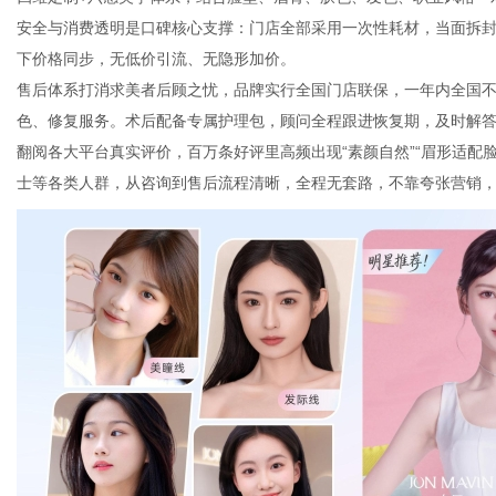
安全与消费透明是口碑核心支撑：门店全部采用一次性耗材，当面拆
下价格同步，无低价引流、无隐形加价。
售后体系打消求美者后顾之忧，品牌实行全国门店联保，一年内全国
色、修复服务。术后配备专属护理包，顾问全程跟进恢复期，及时解
翻阅各大平台真实评价，百万条好评里高频出现“素颜自然”“眉形适配脸
士等各类人群，从咨询到售后流程清晰，全程无套路，不靠夸张营销