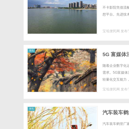
不卡影院凭借流
想平台。先进技术
宝坻便民网
发布于
资讯
5G 富媒
随着企业数字化
需求。5G富媒
轻量化交互能力
适配多行业长期商
宝坻便民网
发布于
资讯
汽车装车鹤
汽车装车鹤管厂