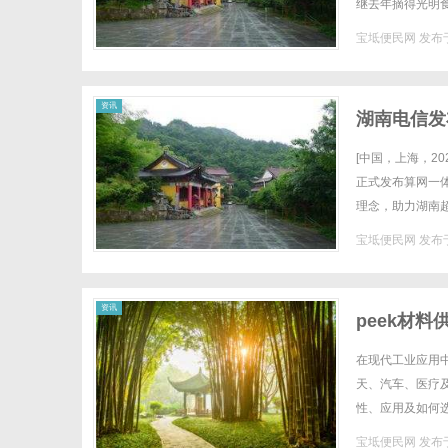
继去年摘得光明
新迈上新台阶。在
宝坻便民网
发布于
网
资讯
湖南电信发
[中国，上海，2
正式发布算网一
理念，助力湖南超
务产商品，赋能千
宝坻便民网
发布于
资讯
peek材
在现代工业应用
天、汽车、医疗
性、应用及如何选
塑料，属于热塑性
宝坻便民网
发布于