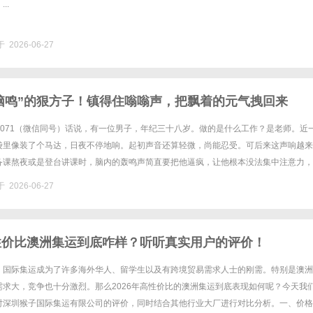
..
 2026-06-27
脑鸣”的狠方子！镇得住嗡嗡声，把飘着的元气拽回来
479071（微信同号）话说，有一位男子，年纪三十八岁。做的是什么工作？是老师。近
袋里像装了个马达，日夜不停地响。起初声音还算轻微，尚能忍受。可后来这声响越来
备课熬夜或是登台讲课时，脑内的轰鸣声简直要把他逼疯，让他根本没法集中注意力，
实，他自己也备受煎熬。除了脑鸣不止，他还常觉得后脑勺发空，......
 2026-06-27
高性价比澳洲集运到底咋样？听听真实用户的评价！
，国际集运成为了许多海外华人、留学生以及有跨境贸易需求人士的刚需。特别是澳洲
需求大，竞争也十分激烈。那么2026年高性价比的澳洲集运到底表现如何呢？今天我
对深圳猴子国际集运有限公司的评价，同时结合其他行业大厂进行对比分析。一、价格