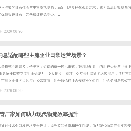
畅不卡顿的播放体验与丰富影视资源，满足用户多样化观影需求，成为高清影视观看的
保障极速播放，带来极致视觉享受。...
 2026-06-30
体消息适配哪些主流企业日常运营场景？
运营模式不断普及，传统文字短信的单一展示形式，难以匹配多元的用户运营与业务服
体消息依托运营商原生通信能力，支持图文、视频、交互卡片等多元内容展示，搭配窗
，可融入企业各类常态化经营环节。贴合通信行业合规标准的特性，让这类消息形式可
用场景，成为企业用户触达与业务服务的重要载体。一、企业官方业务通知......
 2026-06-29
管厂家如何助力现代物流效率提升
家通过技术创新和严格安全设计，提升装卸效率和环保性能，助力现代物流行业实现安