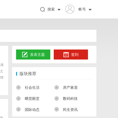
搜索
帐号
发表主题
签到
诚道
之
版块推荐
详情
社会生活
房产家居
晒货殿堂
数码科技
国际动态
民生资讯