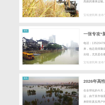
高效的液体运输。.
宝坻便民网
发布于
资讯
一张专攻“
电话：13520
来，他总觉得脑
尖锐，尤其是在
上也睡不踏实。其
宝坻便民网
发布于
资讯
2026年
在全球化的今天
运，由于其市场
来听听真实用户