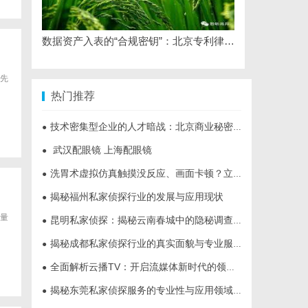
数据资产入表的“合规密钥”：北京专利律师如何为数据知识产权登记扫清障碍
先
热门推荐
技术密集型企业的人才暗战：北京商业秘密律师如何守住“人带技术走”的底线
●
武汉配眼镜 上海配眼镜
●
洗胃术虚拟仿真触摸没反应、画面卡顿？立方幻境破解难题
●
揭秘福州私家侦探行业的发展与应用现状
●
量
昆明私家侦探：揭秘云南春城中的隐秘调查力量
●
揭秘成都私家侦探行业的真实面貌与专业服务
●
全面解析云播TV：开启流媒体新时代的领先平台
●
揭秘东莞私家侦探服务的专业性与应用领域详解
●