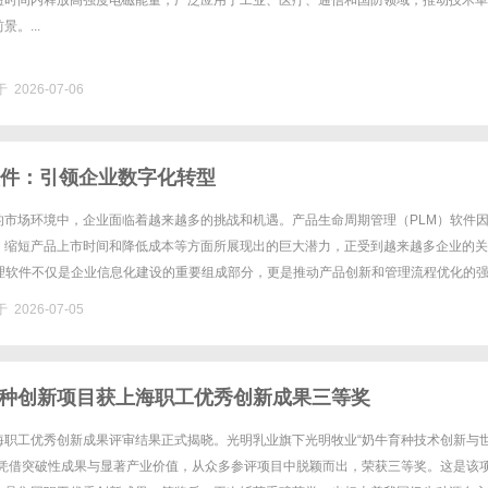
短时间内释放高强度电磁能量，广泛应用于工业、医疗、通信和国防领域，推动技术革
。...
 2026-07-06
软件：引领企业数字化转型
的市场环境中，企业面临着越来越多的挑战和机遇。产品生命周期管理（PLM）软件
、缩短产品上市时间和降低成本等方面所展现出的巨大潜力，正受到越来越多企业的关
管理软件不仅是企业信息化建设的重要组成部分，更是推动产品创新和管理流程优化的
M管理软件？PLM管理软件，全称为产品生命周期管理软件，是一种集......
 2026-07-05
种创新项目获上海职工优秀创新成果三等奖
海职工优秀创新成果评审结果正式揭晓。光明乳业旗下光明牧业“奶牛育种技术创新与
目凭借突破性成果与显著产业价值，从众多参评项目中脱颖而出，荣获三等奖。这是该