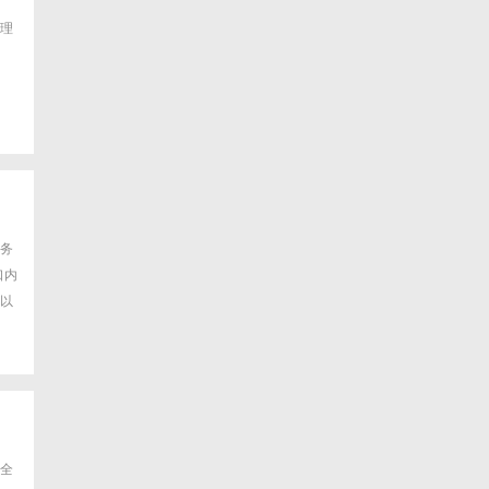
理
务
口内
以
全