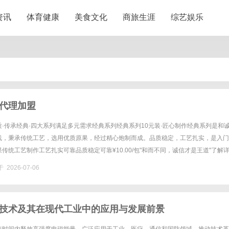
资讯
体育健康
美食文化
商旅生涯
综艺娱乐
代理加盟
·传承经典·四大系列满足多元需求经典系列经典系列10元装·匠心制作经典系列是和
线，秉承传统工艺，选用优质原果，经过精心炮制而成。品质稳定，工艺扎实，是入门
传统工艺制作工艺扎实可靠品质稳定可靠¥10.00/包"和而不同，诚信才是王道"了解
0元装·品质优优选系列在经典基础上全面升级，精选更......
 2026-07-06
技术及其在现代工业中的应用与发展前景