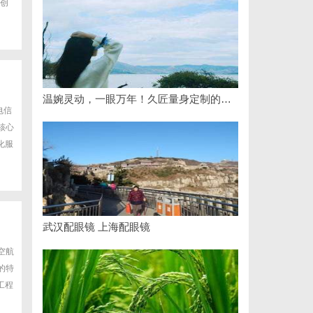
创
温婉灵动，一眼万年！久匠量身定制的眉眼唇，才是你整张脸的点睛之笔！淡颜系女生的气质加分项
电信
核心
化服
武汉配眼镜 上海配眼镜
空航
的特
工程