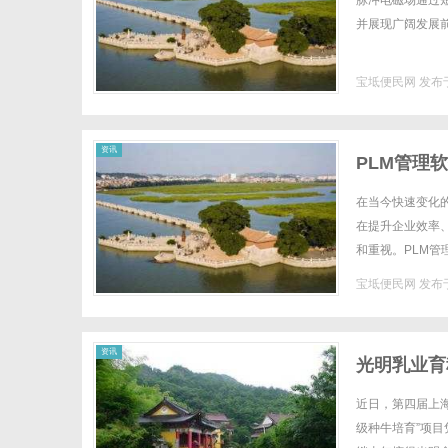
脉冲电磁场通过
并展现广阔发展前景
宝坻便民网
发布于
便
资讯
PLM管理
在当今快速变化
在提升企业效率
和重视。PLM
工具。什么是PL
宝坻便民网
发布于
民
资讯
光明乳业育
近日，第四届上
级种牛培育”项