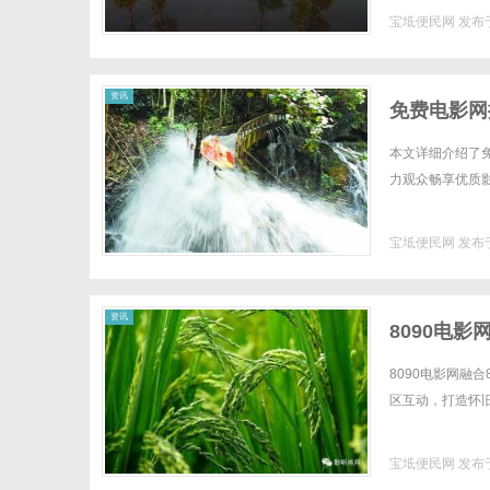
势：省钱才是王道
宝坻便民网
发布于
资讯
免费电影网
本文详细介绍了
力观众畅享优质影视
宝坻便民网
发布于
资讯
8090电
8090电影网融
区互动，打造怀旧
宝坻便民网
发布于