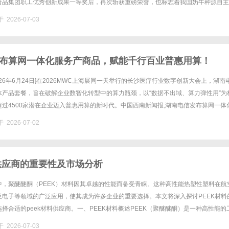
食品集团职工优秀创新成果一等奖后，再次斩获重磅荣誉，也标志着我国奶牛种源自主
去年的光明食品集团“第一届职工优秀创新成果奖”评选中，该项目获得......
 2026-07-03
布算网一体化服务产商品，赋能千行百业普惠用算！
026年6月24日]在2026MWC上海展同一天举行的长沙医疗行业数字创新大会上，湖南
体产品套餐，旨在破解企业数智化转型中的算力瓶颈，以“数据不出域、算力弹性用”为
过4500家潜在企业迈入普惠用算的新时代。中国西南新闻报,湖南电信发布算网一体
行百业普惠用算！直击痛点：让算力像水电一样即......
 2026-07-02
料供应商的重要性及市场分析
中，聚醚醚酮（PEEK）材料因其卓越的性能而备受青睐。这种高性能热塑性塑料在航
及电子等领域的广泛应用，使其成为许多企业的重要选择。本文将深入探讨PEEK材料
择合适的peek材料供应商。一、PEEK材料概述PEEK（聚醚醚酮）是一种高性能的
塑料的一种。它具有极高的温度耐受性（可连续使用温度......
 2026-07-03