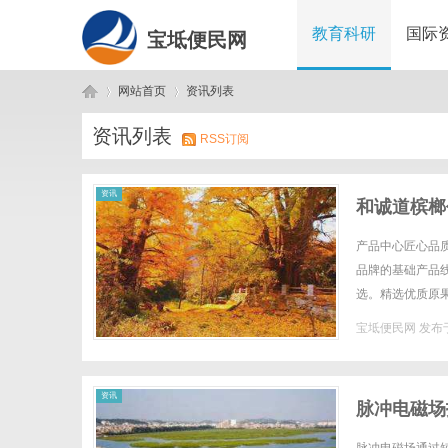
教育科研
国际
宝坻便民网
网站首页
资讯列表
资讯列表
RSS订阅
宝
›
›
资讯
和诚道槟榔
产品中心匠心品质
品牌的基础产品
选。精选优质原果
优选系列优选系列3
宝坻便民网
发布于
坻
资讯
脉冲电磁场